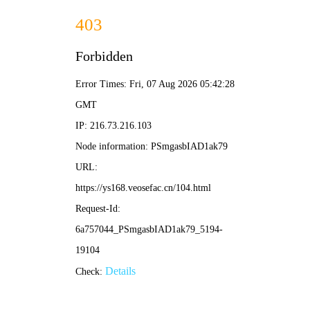
云端影院
☰
🔍
☁️ 云端炫彩导航 · 首页 > 动漫 > 正在热播
◀
▶
动作
喜剧
爱情
科幻
悬疑
恐怖
冒险