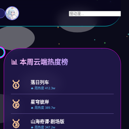
📊 本周云端热度榜
🥇
落日列车
🔥 周热度 412.3w
🥈
星穹彼岸
🔥 周热度 389.7w
🥉
山海奇谭·剧场版
🔥 周热度 347.2w