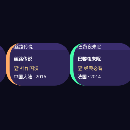
丝路传说
巴黎夜未眠
🏆 神作国漫
🏆 经典必看
中国大陆 · 2016
法国 · 2014