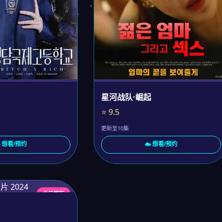
星河战队·崛起
⭐ 9.5
更新至10集
️ 想看/预约
☁️ 想看/预约
今日更新