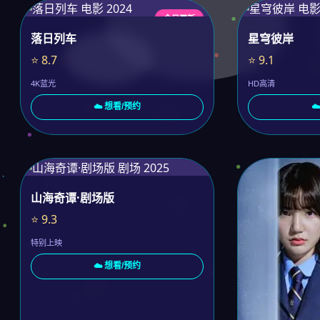
今日更新
落日列车
星穹彼岸
⭐ 8.7
⭐ 9.1
4K蓝光
HD高清
☁️ 想看/预约
☁
山海奇谭·剧场版
⭐ 9.3
特别上映
☁️ 想看/预约