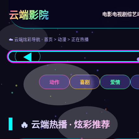
云端影院
电影
电视剧
综艺
☁️ 云端炫彩导航 · 首页 > 动漫 > 正在热播
◀
动作
喜剧
爱情
🔥 云端热播 · 炫彩推荐