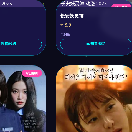
今日更新
长安妖灵簿
⭐ 8.9
全24集
️ 想看/预约
☁️ 想看/预约
今日更新