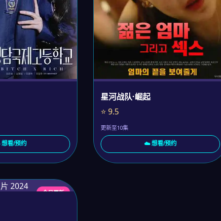
星河战队·崛起
⭐ 9.5
更新至10集
️ 想看/预约
☁️ 想看/预约
今日更新